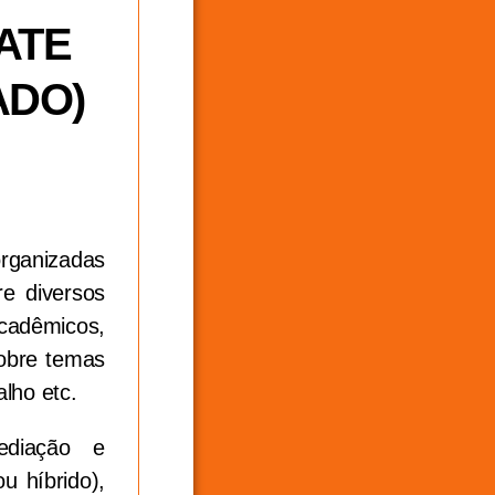
ATE
ADO)
rganizadas
re diversos
cadêmicos,
sobre temas
alho etc.
ediação e
u híbrido),