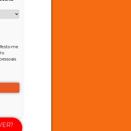
festo-me
fro
pessoais
VER?