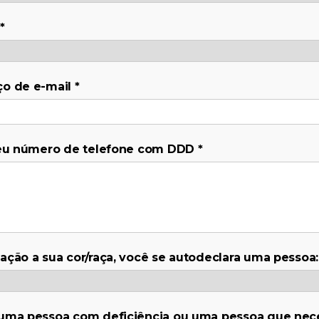
*
ço de e-mail
*
seu número de telefone com DDD
*
ação a sua cor/raça, você se autodeclara uma pessoa:
uma pessoa com deficiência ou uma pessoa que nece