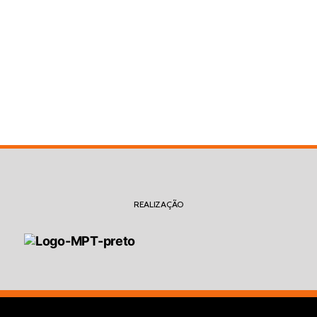
REALIZAÇÃO
Logormarca do Ministério Público do Trabalho em
São Paulo