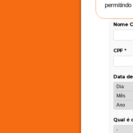
permitindo
Nome C
CPF
*
Data d
Qual é 