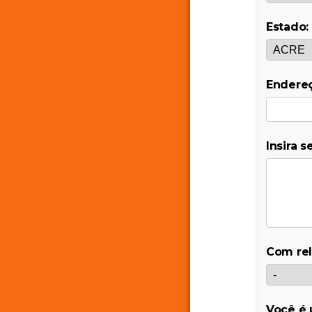
Estado:
Endere
Insira 
Com rel
Você é 