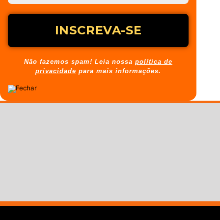
Não fazemos spam! Leia nossa
política de
privacidade
para mais informações.