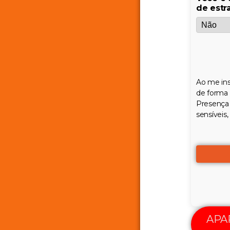
de estr
Ao me ins
de forma 
Presença 
sensíveis,
APA