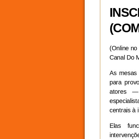
INSC
(COM
(Online no
Canal Do 
As mesas 
para provo
atores — 
especialis
centrais à 
Elas fun
intervençõ