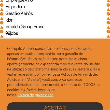
EmpregueAfro
Empodera
Gestão Kairós
Idbr
Iinterlub Group Brasil
99jobs
O Projeto Afropresença utiliza cookies, armazenados
apenas em caráter temporário, para geração de
informações de visitação no seu portal institucional e
aperfeiçoamento da experiência mais relevante do usuário
REALIZAÇÃO
na utilização da plataforma, lembrando suas preferências e
visitas repetidas, conforme nossa Política de Privacidade.
Ao clicar em “Aceitar”, você concorda com esse
procedimento de consentimento, com o uso de TODOS os
Logormarca do Ministério Público do Trabalho em São Paulo
cookies conforme descrito em
nossa
Política de privacidade
Todos os direitos reservados © Ministério Público Do Trablaho
ACEITAR
Desenvolvido com afeto ♥ por Dapom Soluções Digitais