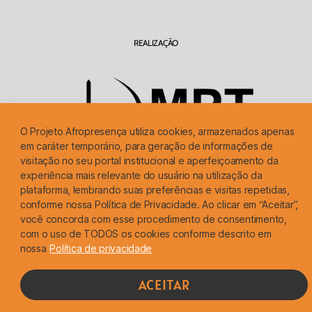
REALIZAÇÃO
O Projeto Afropresença utiliza cookies, armazenados apenas
em caráter temporário, para geração de informações de
visitação no seu portal institucional e aperfeiçoamento da
Logormarca do Ministério Público do Trabalho em São Paulo
experiência mais relevante do usuário na utilização da
plataforma, lembrando suas preferências e visitas repetidas,
conforme nossa Política de Privacidade. Ao clicar em “Aceitar”,
Todos os direitos reservados © Ministério Público Do Trablaho
você concorda com esse procedimento de consentimento,
Desenvolvido com afeto ♥ por Dapom Soluções Digitais
com o uso de TODOS os cookies conforme descrito em
nossa
Política de privacidade
ACEITAR